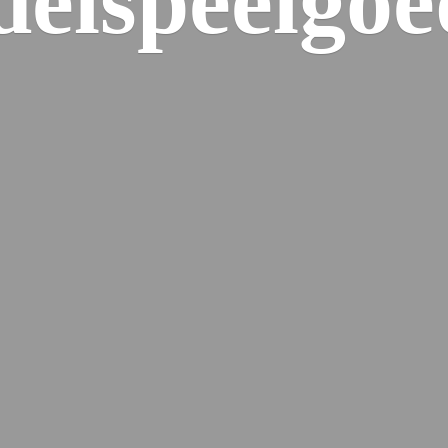
elspeelgoe