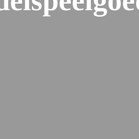
elspeelgoe