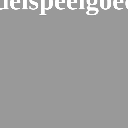
elspeelgoe