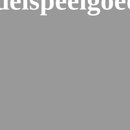
elspeelgoe