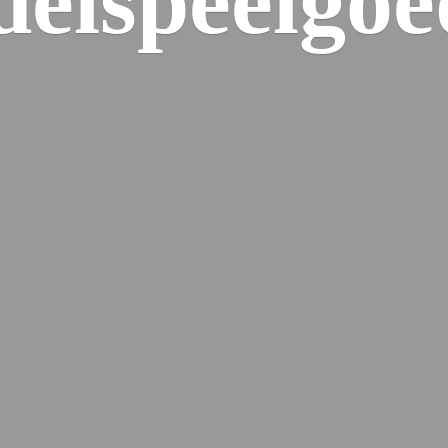
elspeelgoe