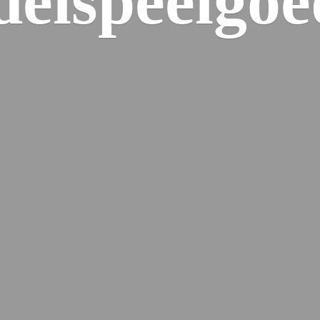
elspeelgoe