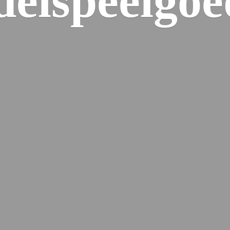
elspeelgoe