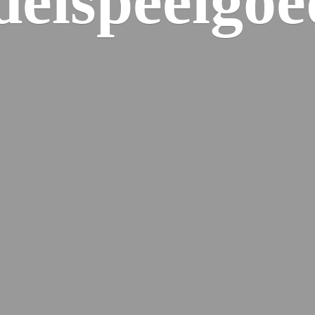
elspeelgoe