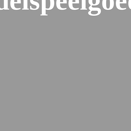
elspeelgoe