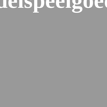
elspeelgoe