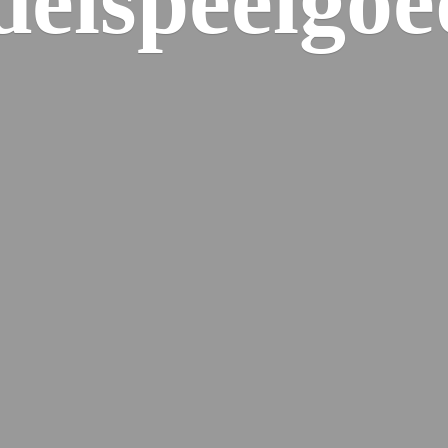
elspeelgoe