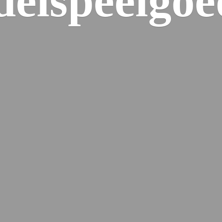
elspeelgoe