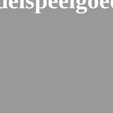
elspeelgoe