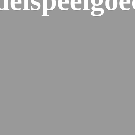
elspeelgoe