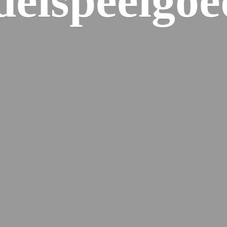
elspeelgoe