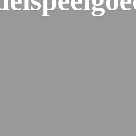
elspeelgoe